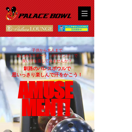
子供から大人まで
楽しめるスポーツ「ボウリング」で
良い汗を流してみませんか？
釧路のパレスボウルで
思いっきり楽しんで汗をかこう！
AMUSE
MENT!