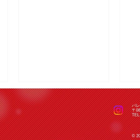
パレ
〒0
TEL
© 2