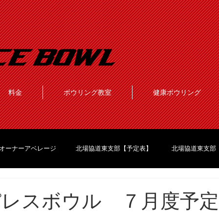
料金
ボウリング教室
健康ボウリング
オーナーアベレージ
北場協道東支部【予定表】
北場協道東支部
 パレスボウル ７月度予