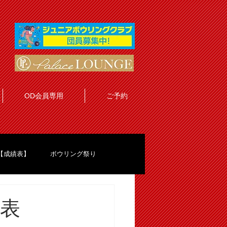
OD会員専用
ご予約
【成績表】
ボウリング祭り
定表