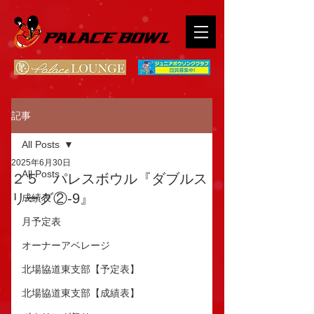
記事
All Posts
2025年6月30日
All Posts
２５ パレスボウル『ダブルス
リーグ②-9』
成績表
月予定表
オーナーアベレージ
北場協道東支部【予定表】
北場協道東支部【成績表】