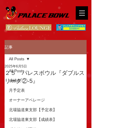
記事
All Posts
2025年6月5日
All Posts
２５ パレスボウル『ダブルス
リーグ②-5』
成績表
月予定表
オーナーアベレージ
北場協道東支部【予定表】
北場協道東支部【成績表】