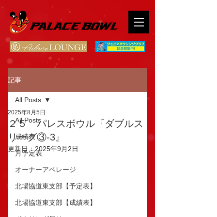
記事
All Posts
2025年8月5日
All Posts
２５ パレスボウル『ダブルス
リーグ③-3』
成績表
更新日：
2025年9月2日
月予定表
オーナーアベレージ
北場協道東支部【予定表】
北場協道東支部【成績表】