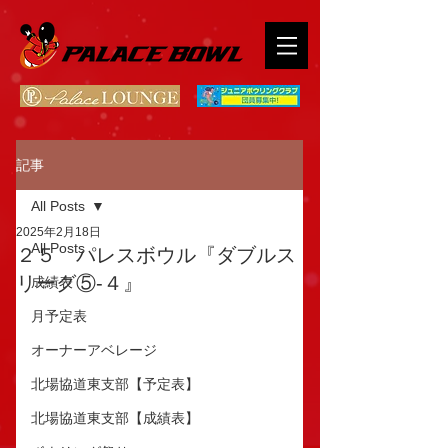
記事
All Posts
2025年2月18日
All Posts
２５ パレスボウル『ダブルス
リーグ⑤-４』
成績表
月予定表
オーナーアベレージ
北場協道東支部【予定表】
北場協道東支部【成績表】