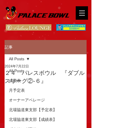
記事
All Posts
2024年7月22日
All Posts
２４ パレスボウル 『ダブル
スリーグ②-６』
成績表
月予定表
オーナーアベレージ
北場協道東支部【予定表】
北場協道東支部【成績表】