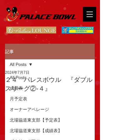
記事
All Posts
2024年7月7日
All Posts
２４ パレスボウル 『ダブル
スリーグ②-４』
成績表
月予定表
オーナーアベレージ
北場協道東支部【予定表】
北場協道東支部【成績表】