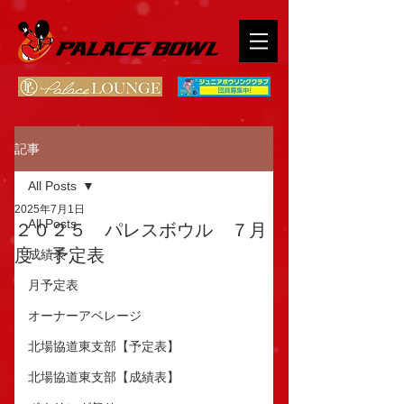
記事
All Posts
2025年7月1日
All Posts
２０２５ パレスボウル ７月
度 予定表
成績表
月予定表
オーナーアベレージ
北場協道東支部【予定表】
北場協道東支部【成績表】