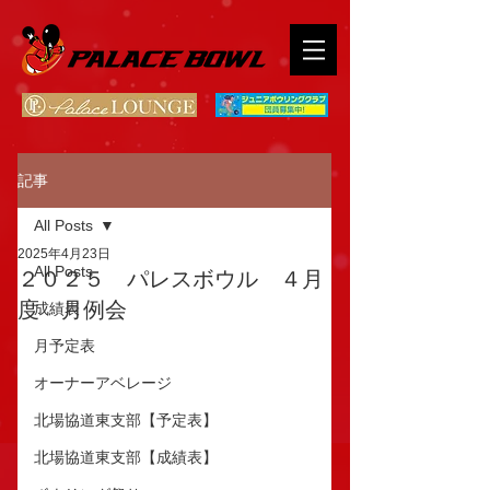
記事
All Posts
2025年4月23日
All Posts
２０２５ パレスボウル ４月
度 月例会
成績表
月予定表
オーナーアベレージ
北場協道東支部【予定表】
北場協道東支部【成績表】