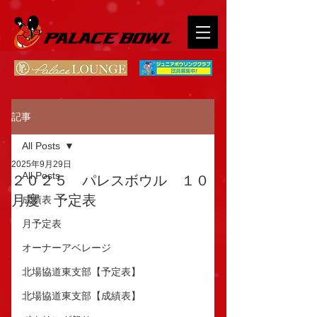
記事
All Posts
2025年9月29日
All Posts
２０２５ パレスボウル １０
月度 予定表
成績表
月予定表
オーナーアベレージ
北場協道東支部【予定表】
北場協道東支部【成績表】