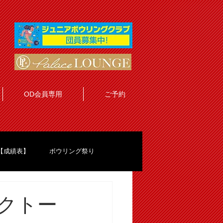
OD会員専用
ご予約
【成績表】
ボウリング祭り
クトー