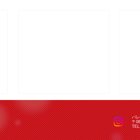
パレ
〒0
TEL