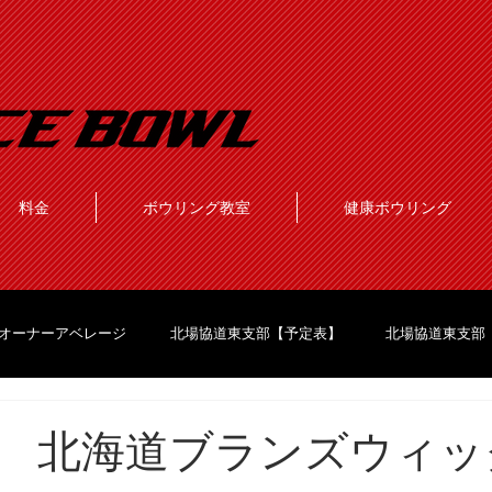
料金
ボウリング教室
健康ボウリング
オーナーアベレージ
北場協道東支部【予定表】
北場協道東支部
 北海道ブランズウィッ