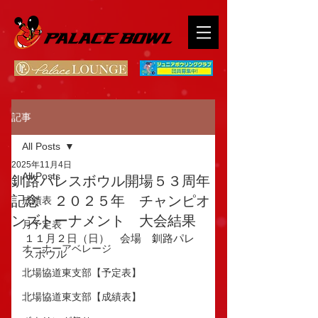
記事
All Posts
2025年11月4日
All Posts
釧路パレスボウル開場５３周年
記念 ２０２５年 チャンピオ
成績表
ンズトーナメント 大会結果
月予定表
１１月２日（日）　会場　釧路パレ
オーナーアベレージ
スボウル
北場協道東支部【予定表】
北場協道東支部【成績表】