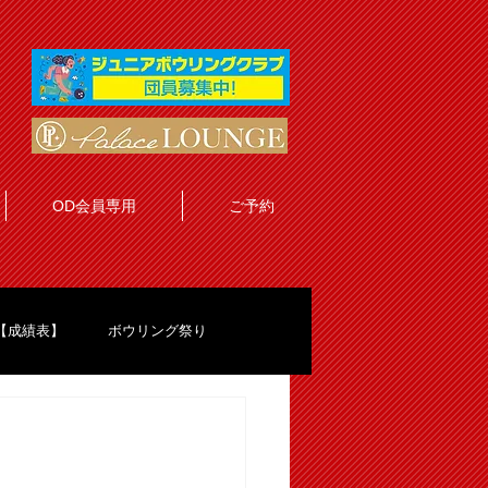
OD会員専用
ご予約
【成績表】
ボウリング祭り