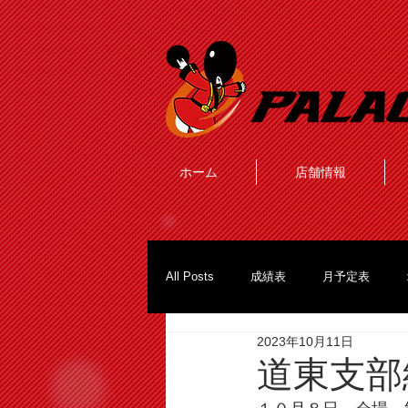
ホーム
店舗情報
All Posts
成績表
月予定表
2023年10月11日
道東支部