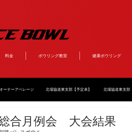
料金
ボウリング教室
健康ボウリング
オーナーアベレージ
北場協道東支部【予定表】
北場協道東支部
総合月例会 大会結果