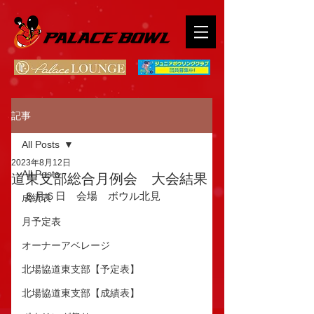
記事
All Posts
2023年8月12日
All Posts
道東支部総合月例会 大会結果
８月６日　会場　ボウル北見
成績表
月予定表
オーナーアベレージ
北場協道東支部【予定表】
北場協道東支部【成績表】