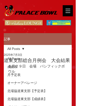
記事
All Posts
2025年7月3日
All Posts
道東支部総合月例会 大会結果
６月２９日　会場　パシフィックボ
成績表
ウル
月予定表
オーナーアベレージ
北場協道東支部【予定表】
北場協道東支部【成績表】