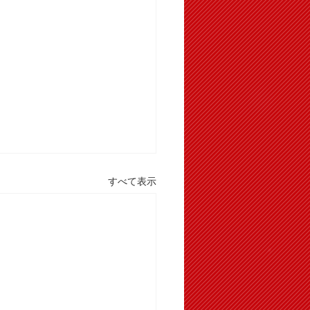
すべて表示