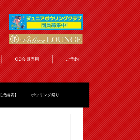
OD会員専用
ご予約
【成績表】
ボウリング祭り