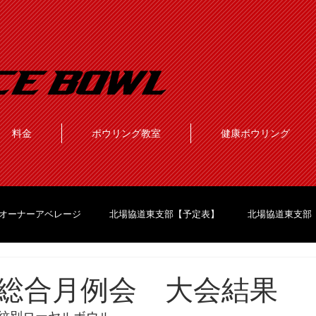
料金
ボウリング教室
健康ボウリング
オーナーアベレージ
北場協道東支部【予定表】
北場協道東支部
総合月例会 大会結果