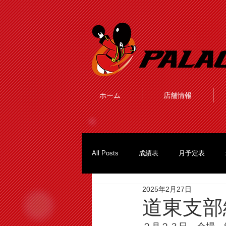
ホーム
店舗情報
All Posts
成績表
月予定表
2025年2月27日
道東支部