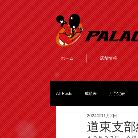
ホーム
店舗情報
All Posts
成績表
月予定表
2024年11月2日
道東支部