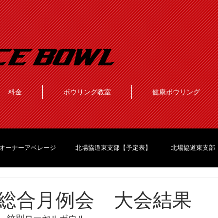
料金
ボウリング教室
健康ボウリング
オーナーアベレージ
北場協道東支部【予定表】
北場協道東支部
総合月例会 大会結果