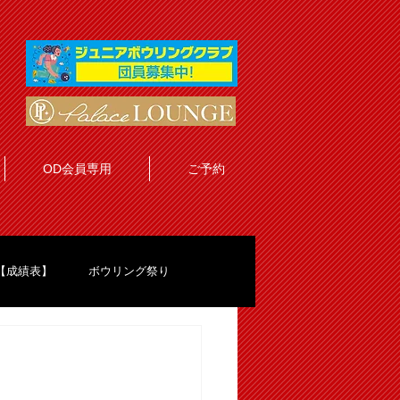
OD会員専用
ご予約
【成績表】
ボウリング祭り