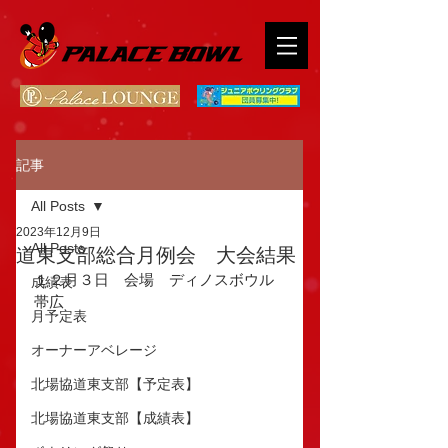
記事
All Posts
2023年12月9日
All Posts
道東支部総合月例会 大会結果
１２月３日　会場　ディノスボウル
成績表
帯広
月予定表
オーナーアベレージ
北場協道東支部【予定表】
北場協道東支部【成績表】