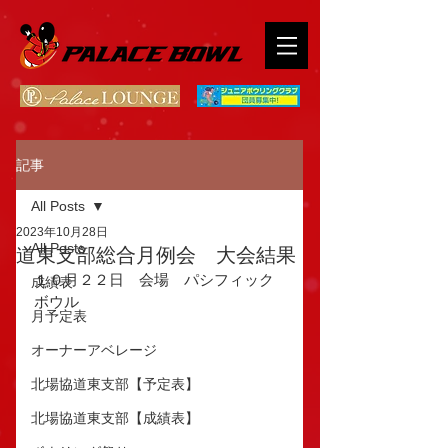
記事
All Posts
2023年10月28日
All Posts
道東支部総合月例会 大会結果
１０月２２日　会場　パシフィック
成績表
ボウル
月予定表
オーナーアベレージ
北場協道東支部【予定表】
北場協道東支部【成績表】