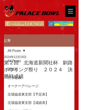
記事
All Posts
2024年12月19日
All Posts
第２回 北海道新聞社杯 釧路
ボウリング祭り ２０２４ 決
成績表
勝戦成績
月予定表
オーナーアベレージ
北場協道東支部【予定表】
北場協道東支部【成績表】