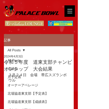
記事
All Posts
2024年4月3日
All Posts
令和５年度 道東支部チャンピ
オンシップ 大会結果
成績表
３月２４日　会場　帯広スズランボ
月予定表
ウル
オーナーアベレージ
北場協道東支部【予定表】
北場協道東支部【成績表】