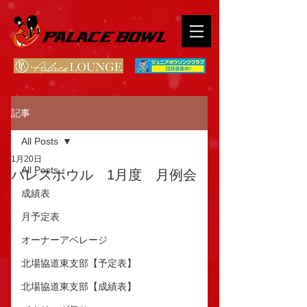
記事
All Posts
1月20日
All Posts
パレスボウル 1月度 月例会
成績表
月予定表
オーナーアベレージ
北場協道東支部【予定表】
北場協道東支部【成績表】