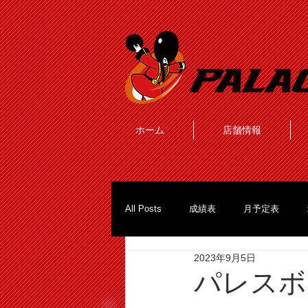
ホーム
店舗情報
All Posts
成績表
月予定表
2023年9月5日
パレスボ