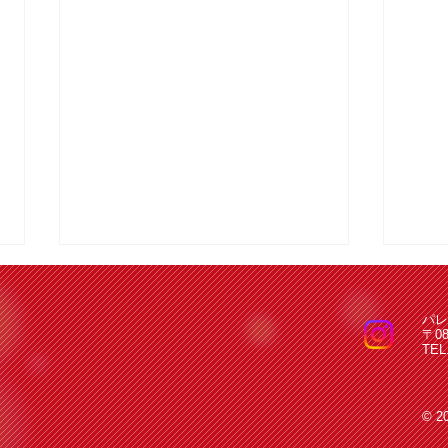
パレ
〒0
TEL
© 2
パレスボウル ７月度 予定
パレ