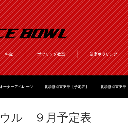
料金
ボウリング教室
健康ボウリング
オーナーアベレージ
北場協道東支部【予定表】
北場協道東支部
ウル ９月予定表