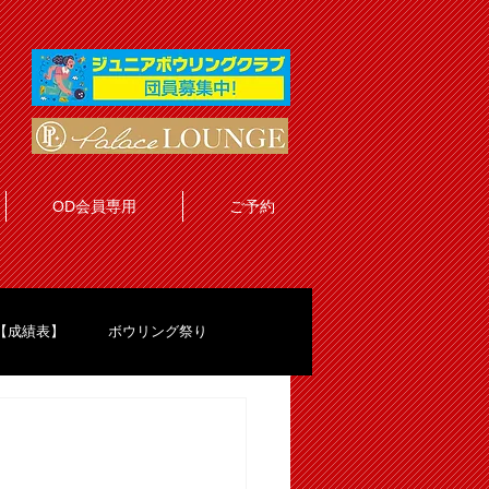
OD会員専用
ご予約
【成績表】
ボウリング祭り