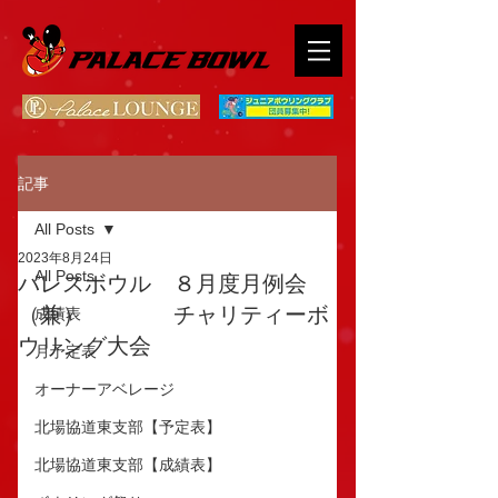
記事
All Posts
2023年8月24日
All Posts
パレスボウル ８月度月例会
（兼） チャリティーボ
成績表
ウリング大会
月予定表
オーナーアベレージ
北場協道東支部【予定表】
北場協道東支部【成績表】