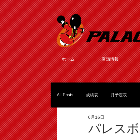
ホーム
店舗情報
All Posts
成績表
月予定表
6月16日
パレスボ