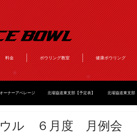
料金
ボウリング教室
健康ボウリング
オーナーアベレージ
北場協道東支部【予定表】
北場協道東支部
ウル ６月度 月例会