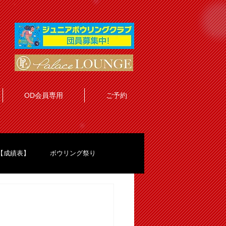
OD会員専用
ご予約
【成績表】
ボウリング祭り