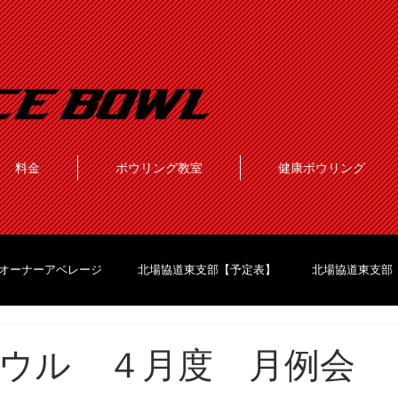
料金
ボウリング教室
健康ボウリング
オーナーアベレージ
北場協道東支部【予定表】
北場協道東支部
ウル ４月度 月例会