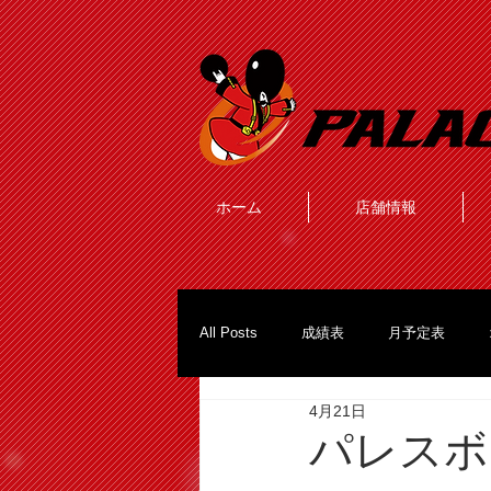
ホーム
店舗情報
All Posts
成績表
月予定表
4月21日
パレスボ