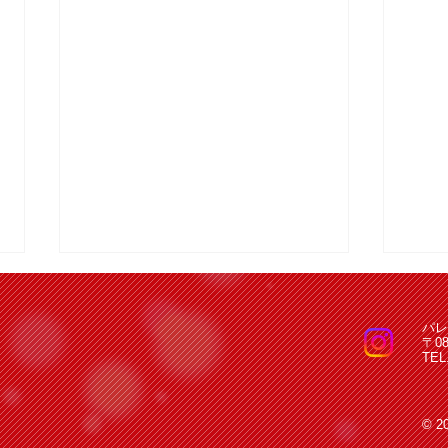
パレ
〒0
TEL
© 2