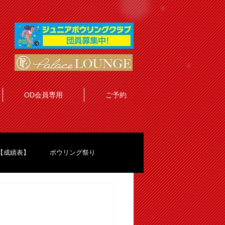
OD会員専用
ご予約
【成績表】
ボウリング祭り