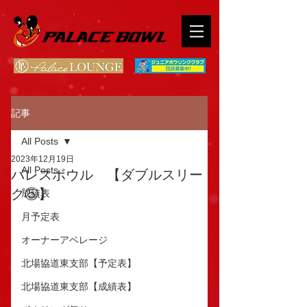
記事
All Posts
2023年12月19日
All Posts
パレスボウル 【ダブルスリー
グ⑤】
成績表
月予定表
オーナーアベレージ
北場協道東支部【予定表】
北場協道東支部【成績表】