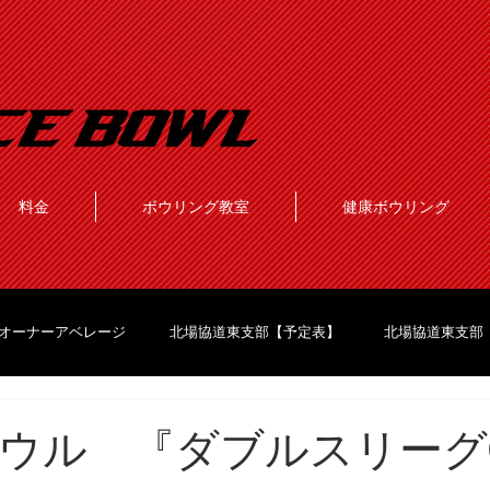
料金
ボウリング教室
健康ボウリング
オーナーアベレージ
北場協道東支部【予定表】
北場協道東支部
ウル 『ダブルスリーグ