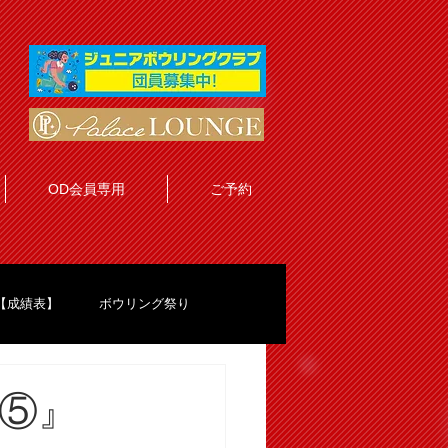
OD会員専用
ご予約
【成績表】
ボウリング祭り
⑤』