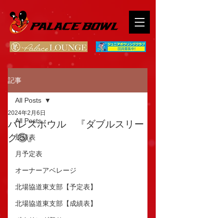
記事
All Posts
2024年2月6日
All Posts
パレスボウル 『ダブルスリー
グ⑤』
成績表
月予定表
オーナーアベレージ
北場協道東支部【予定表】
北場協道東支部【成績表】