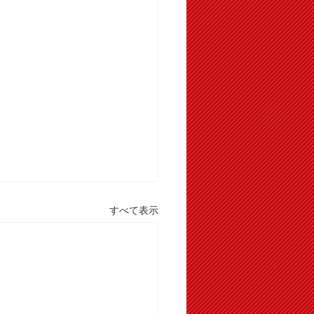
すべて表示